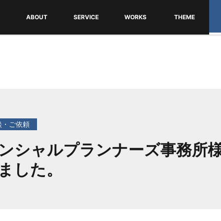
ABOUT
SERVICE
WORKS
THEME
FITについて
会社概要
ごあいさつ
ホームページ制作
コンテンツマーケティング支援
SEO対策
WEBコンサルティング
LOGO・DTP制作
無料WordPress
テーマ一覧・ダウ
テーマインストー
利用規約
談・ご依頼
ンシャルプランナーズ事務所
ました。