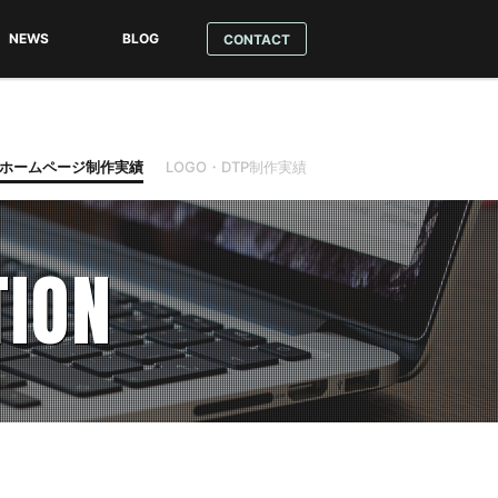
NEWS
BLOG
CONTACT
テーマ
ンロード
ル方法
ホームページ制作実績
LOGO・DTP制作実績
ION