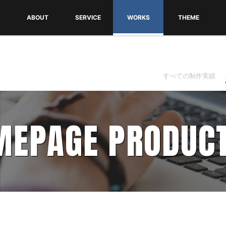
ABOUT
SERVICE
WORKS
THEME
FITについて
会社概要
ごあいさつ
ホームページ制作
コンテンツマーケティング支援
SEO対策
WEBコンサルティング
LOGO・DTP制作
無料WordPress
テーマ一覧・ダウ
テーマインストー
利用規約
すべての制作実績
MEPAGE PRODUCT