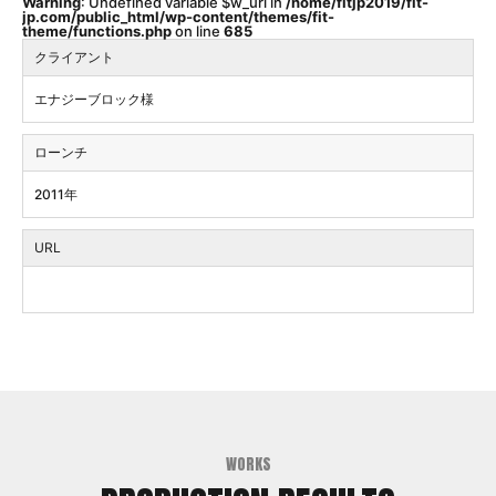
Warning
: Undefined variable $w_url in
/home/fitjp2019/fit-
jp.com/public_html/wp-content/themes/fit-
theme/functions.php
on line
685
クライアント
エナジーブロック様
ローンチ
2011年
URL
WORKS