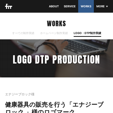
ABOUT
SERVICE
WORKS
MORE
THEME
NEWS
WORKS
BLOG
すべての制作実績
ホームページ制作実績
LOGO・DTP制作実績
CONTACT
LOGO DTP PRODUCTION
エナジーブロック様
健康器具の販売を行う「エナジーブ
ロック 」様のロゴマーク