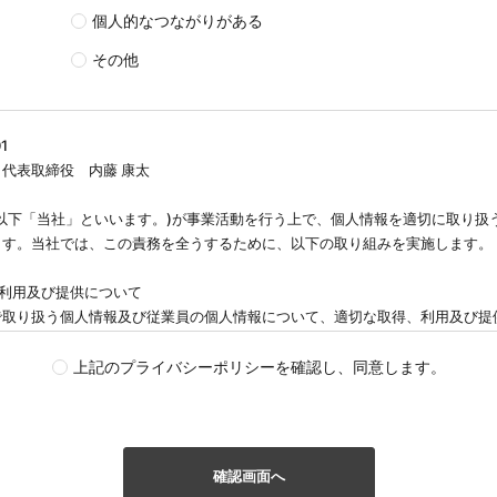
個人的なつながりがある
その他
1
代表取締役 内藤 康太
以下「当社」といいます。)が事業活動を行う上で、個人情報を適切に取り扱
ます。当社では、この責務を全うするために、以下の取り組みを実施します。
、利用及び提供について
で取り扱う個人情報及び従業員の個人情報について、適切な取得、利用及び提
必要な範囲を超えて個人情報を取り扱うことはありません。利用目的を超えて
あらかじめご本人の同意を得ます。
上記のプライバシーポリシーを確認し、同意します。
る法令や指針、規範について
法令・国が定める指針その他の規範を守ります。
管理について