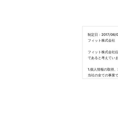
制定日：2017/06/0
フィット株式会社 
フィット株式会社(
であると考えてい
1.個人情報の取得
当社の全ての事業
利用目的の達成に
を行う場合には、
2.個人情報に関す
個人情報に関する
3.個人情報の安全