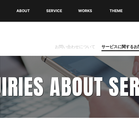
ABOUT
SERVICE
WORKS
THEME
FITについて
会社概要
ごあいさつ
ホームページ制作
コンテンツマーケティング支援
SEO対策
WEBコンサルティング
LOGO・DTP制作
無料WordPress
テーマ一覧・ダウ
テーマインストー
利用規約
お問い合わせについて
サービスに関するお
IRIES ABOUT SE