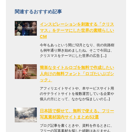
関連するおすすめ記事
インスピレーションを刺激する「クリス
マス」をテーマにした世界の素晴らしい
CM
今年もあっという間に12月となり、街の街路樹
も例年通り輝き始めましたね。そこで今回は、
クリスマスをテーマにした世界の広告 […]
簡単なタイトルロゴを無料で作成したい
人向けの無料フォント「ロゴたいぷゴシ
ック」
アフィリエイトサイトや、本サービスサイト用
のサテライトサイトを複数運営している企業や
個人の方にとって、なかなか悩ましいの […]
日本語で探せて、無料で使える。フリー
写真素材国内サイトまとめ52選
ブログ記事を書くときや、資料を作るときに、
フリーの写真素材を探した経験はありません