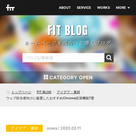
ABOUT
SERVICE
WORKS
MORE
THEME
NEWS
FIT BLOG
BLOG
ホームページを成功へと導くブログ
CONTACT
CATEGORY
SEO対策
アイデア・素材
トップページ
FIT BLOG
アイデア・素材
ウェブ担当者向けに厳選したおすすめChrome拡張機能7選
コーディング
デザイン
マーケティング
ワードプレス
アイデア・素材
oowa / 2020.03.11