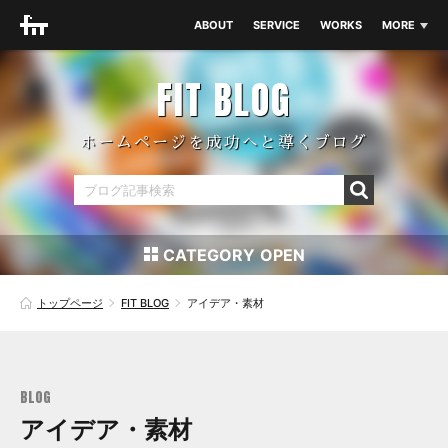
ABOUT
SERVICE
WORKS
MORE
THEME
NEWS
FIT BLOG
BLOG
ホームページを成功へと導くブログ
CONTACT
CATEGORY
SEO対策
アイデア・素材
トップページ
FIT BLOG
アイデア・素材
コーディング
デザイン
マーケティング
ワードプレス
BLOG
アイデア・素材