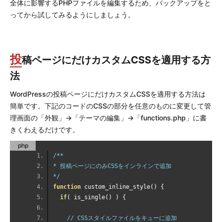
全体に影響するPHPファイルを編集するため、バックアップをと
ってから試してみるようにしましょう。
投
稿ページにだけカスタムCSSを適用する方
法
WordPressの投稿ページにだけカスタムCSSを適用する方法は
簡単です。下記のコードのCSSの部分を任意のものに変更して管
理画面の「外観」→「テーマの編集」→「functions.php」に書
きくわえるだけです。
php
/**
* 投稿ページにのみCSSをインラインで追加
*/
function
 custom_inline_style
()
{
if
(
 is_single
()
)
{
// CSSスタイルファイルをキューに追加