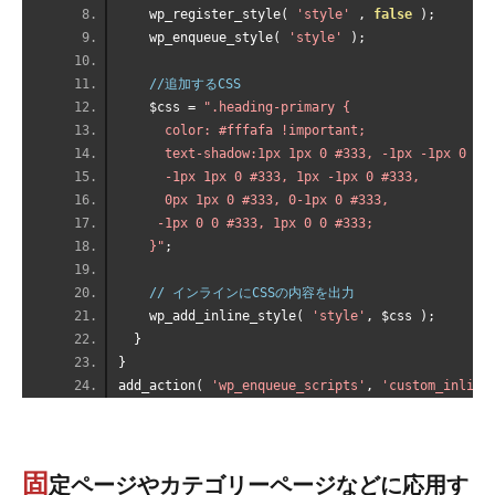
    wp_register_style
(
'style'
,
false
);
    wp_enqueue_style
(
'style'
);
//追加するCSS
    $css 
=
".heading-primary {
      color: #fffafa !important;
      text-shadow:1px 1px 0 #333, -1px -1px 0 #3
      -1px 1px 0 #333, 1px -1px 0 #333,
      0px 1px 0 #333, 0-1px 0 #333,
     -1px 0 0 #333, 1px 0 0 #333;
    }"
;
// インラインにCSSの内容を出力
    wp_add_inline_style
(
'style'
,
 $css 
);
}
}
add_action
(
'wp_enqueue_scripts'
,
'custom_inline
固
定ページやカテゴリーページなどに応用す