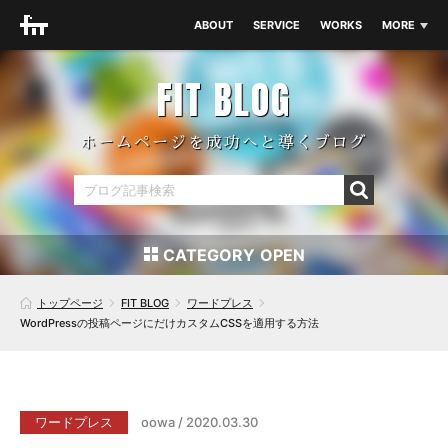
ABOUT
SERVICE
WORKS
MORE
THEME
NEWS
FIT BLOG
BLOG
ホームページを成功へと導くブログ
CONTACT
CATEGORY
SEO対策
アイデア・素材
トップページ
FIT BLOG
ワードプレス
WordPressの投稿ページにだけカスタムCSSを適用する方法
コーディング
デザイン
マーケティング
ワードプレス
ワードプレス
oowa / 2020.03.30